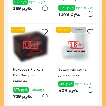
352 руб.
премиум
п
1 351 руб.
премиум
359 руб.
1
1 379 руб.
По
Хит продаж
Хит продаж
Последний
rd
ые
В
Кокосовый уголь
Защитная сетка
F
Bau Bau для
для кальяна
ум
1
кальяна
380 руб.
премиум
1
678 руб.
премиум
409 руб.
729 руб.