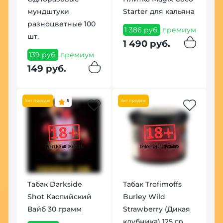
мундштуки
Starter для кальяна
H
разноцветные 100
B
1 386 руб.
премиум
шт.
ум
1
1 490 руб.
139 руб.
премиум
1
149 руб.
Хит продаж
5
Хит продаж
У
Табак Darkside
Табак Trofimoffs
К
м
Shot Каспийский
Burley Wild
(
Вайб 30 грамм
Strawberry (Дикая
м
1
клубника) 125 гр