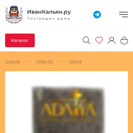
Добавлено максимальное кол-во товара
Товар добавлен в избранное
Товар удален из избранного
Товар добавлен в корзину
Промокод скопирован
ИванКальян.ру
Поставщик дыма
Каталог
Главная
Табак 18+
Adalya