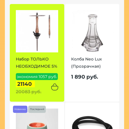
Набор ТОЛЬКО
Колба Neo Lux
Н
НЕОБХОДИМОЕ 5%
(Прозрачная)
7
1 890 руб.
экономия 1057 руб.
э
21140
20083 руб.
2
Новинка
Последний
Но