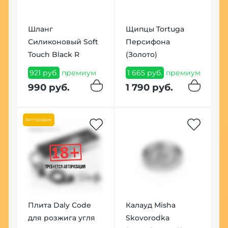
Шланг
Щипцы Tortuga
Силиконовый Soft
Персифона
К
Touch Black R
(Золото)
H
С
921 руб.
премиум
1 665 руб.
премиум
1
990 руб.
1 790 руб.
п
1
Хит продаж
Но
Плита Daly Code
Калауд Misha
для розжига угля
Skovorodka