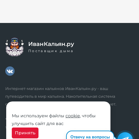
ИванКальян.ру
Поставщик дыма
Интернет-магазин кальянов ИванКальян.ру - ваш
путеводитель в мир кальяна. Накопительная система
скидок, промокоды, акции. Удобный личный кабинет.
Мы используем файлы
cookie
, чтобы
* мы не осуществляем дистанционную продажу
улучшить сайт для вас
табачной продукции розничным клиентам
Принять
Отвечу на вопросы