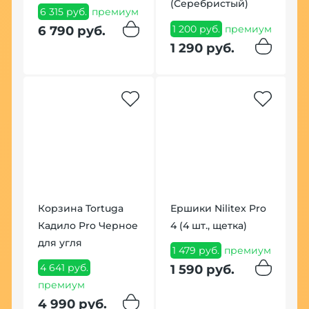
(Серебристый)
К
6 315 руб.
премиум
H
1 200 руб.
премиум
6 790 руб.
Д
1 290 руб.
Г
1
п
1
Корзина Tortuga
Ершики Nilitex Pro
Кадило Pro Черное
4 (4 шт., щетка)
для угля
1 479 руб.
премиум
4 641 руб.
1 590 руб.
К
премиум
A
4 990 руб.