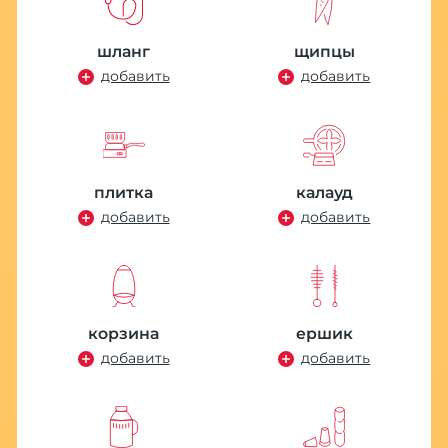
шланг
щипцы
добавить
добавить
Е
плитка
калауд
Ц
добавить
добавить
П
Р
6
корзина
ершик
Но
добавить
добавить