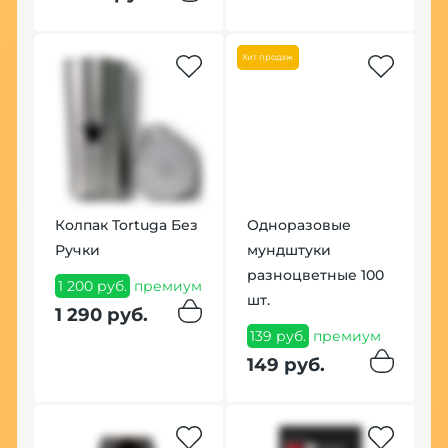
Ж
2
Хит продаж
п
2
Колпак Tortuga Без
Одноразовые
Ручки
мундштуки
разноцветные 100
1 200 руб.
премиум
шт.
1 290 руб.
139 руб.
премиум
149 руб.