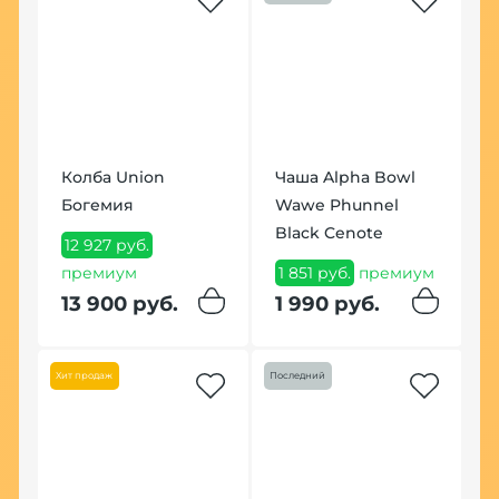
Колба Union
Чаша Alpha Bowl
К
т
Богемия
Wawe Phunnel
H
ль
Black Cenote
ч
12 927 руб.
премиум
1 851 руб.
премиум
2
п
13 900 руб.
1 990 руб.
2
Хит продаж
Последний