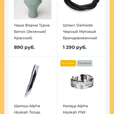
Чаша Форма Турка
Шланг Darkside
Ч
Бетон (Зеленый/
Черный Матовый
Б
Красный)
Брендированный
К
й
890 руб.
1 290 руб.
8
Хит продаж
Последний
Щипцы Alpha
Калауд Alpha
Щ
Hookah Tongs
Hookah FNX
H