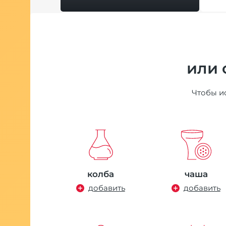
ная Сетка
 черная
 руб.
или 
Чтобы ис
во Nilitex
колба
чаша
истки
добавить
добавить
на 50ML
уб.