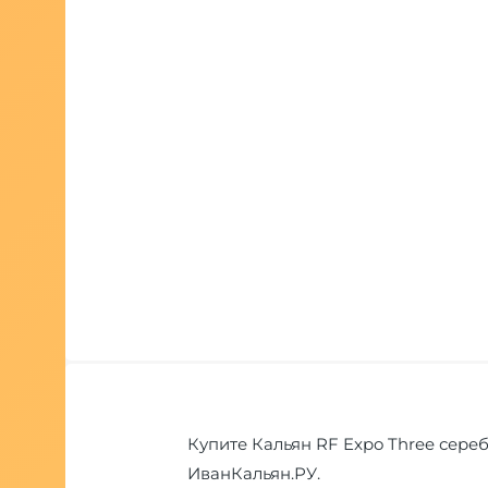
Купите Кальян RF Expo Three сереб
ИванКальян.РУ.