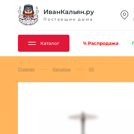
ИванКальян.ру
Поставщик дыма
Каталог
% Распродажа
Главная
Кальяны
RF