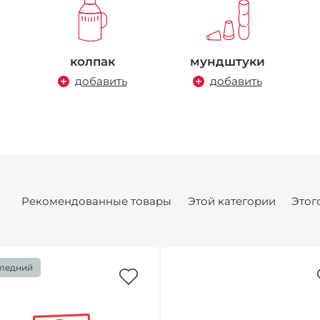
колпак
мундштуки
добавить
добавить
Рекомендованные товары
Этой категории
Этог
ледний