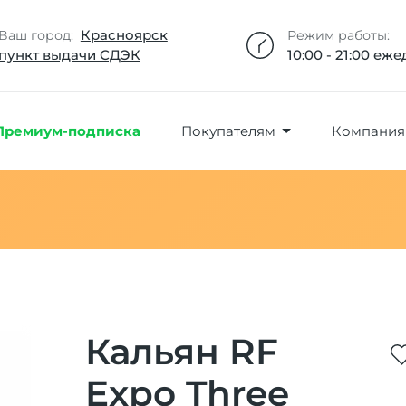
Добавлено максимальное кол-во товара
Товар добавлен в избранное
Товар удален из избранного
Товар добавлен в корзину
Промокод скопирован
Красноярск
Ваш город:
Режим работы:
пункт выдачи СДЭК
10:00 - 21:00 еж
Премиум-подписка
Покупателям
Компания
Кальян RF
Expo Three