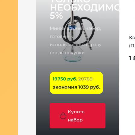
НЕОБХОДИМОЕ
5%
Минимальный набор,
готовый к
isha Razor
Ко
использованию сразу
(П
 руб.
после покупки
1
19750 руб.
20789
экономия 1039 руб.
Купить
набор
к Watta