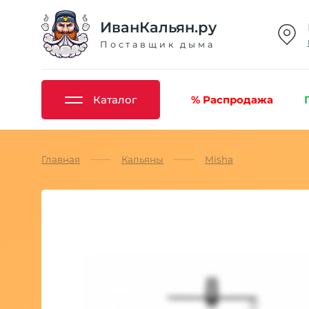
ИванКальян.ру
Поставщик дыма
Каталог
% Распродажа
Главная
Кальяны
Misha