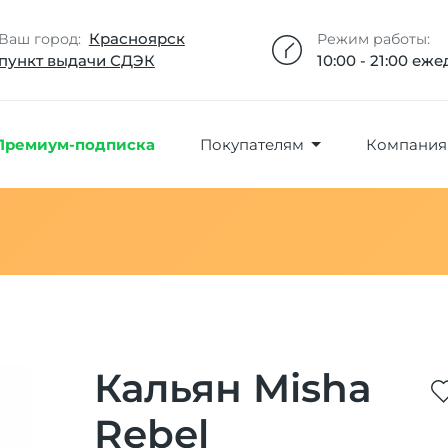
Добавлено максимальное кол-во товара
Товар добавлен в избранное
Товар удален из избранного
Товар добавлен в корзину
Промокод скопирован
Красноярск
Ваш город:
Режим работы:
пункт выдачи СДЭК
10:00 - 21:00 еж
Премиум-подписка
Покупателям
Компания
Кальян Misha
Rebel