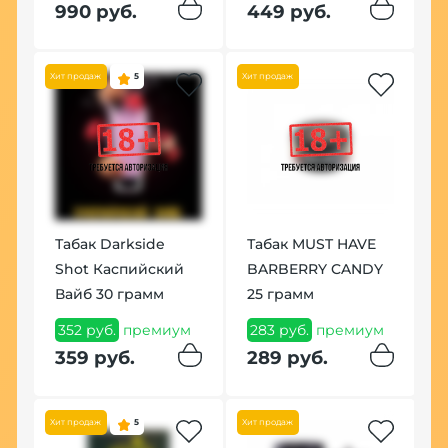
4
990 руб.
449 руб.
п
4
Хит продаж
5
Хит продаж
По
Табак Darkside
Табак MUST HAVE
Shot Каспийский
BARBERRY CANDY
Вайб 30 грамм
25 грамм
Щ
С
352 руб.
премиум
283 руб.
премиум
м
1
359 руб.
289 руб.
1
Хит продаж
5
Хит продаж
Хит