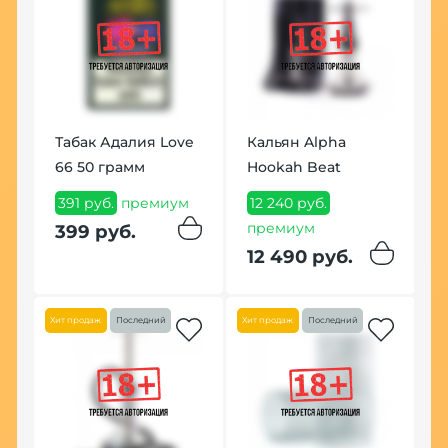
Табак Адалия Love
Кальян Alpha
66 50 грамм
Hookah Beat
П
S
391 руб.
премиум
12 240 руб.
премиум
1
399 руб.
12 490 руб.
1
Хит продаж
Последний
Хит продаж
Последний