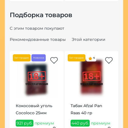
Подборка товаров
С этим товаром покупают
Рекомендованные товары
Этой категории
Хит продаж
Новинка
Хит продаж
4
Кокосовый уголь
Табак Afzal Pan
К
Cocoloco 25мм
Raas 40 гр
К
д
921 руб.
премиум
440 руб.
премиум