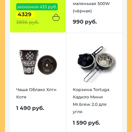
маленькая 500W
экономия 433 руб.
(чёрная)
4329
990 руб.
3896 руб.
Чаша Облако Xлгн
Корзина Tortuga
Котя
Кадило Мини
Mr.brew 2.0 для
1 490 руб.
угля
1 590 руб.