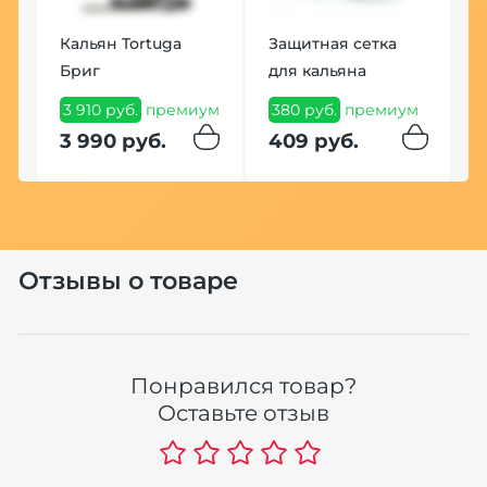
Кальян Tortuga
Защитная сетка
З
Бриг
для кальяна
W
З
3 910 руб.
премиум
380 руб.
премиум
5
3 990 руб.
409 руб.
5
Отзывы о товаре
Понравился товар?
Оставьте отзыв