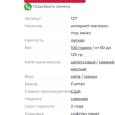
Подобрать замену
Артикул
127
Наличие
интернет-магазин:
под заказ
Крепость
легкая
Вес
100 грамм
/ от 60 до
125 гр
Категория вкусов
цитрусовый
/
свежи
кислый
Вкус
мята
/
лимон
Бренд
Fumari
Страна-производитель
США
Нарезка
средняя
Срок годности
2 года
Упаковка
софттач пакет