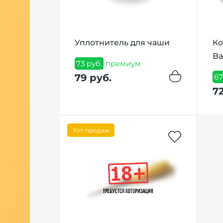
avender
Уплотнитель для чаши
Ко
вандовый
Ba
73 руб.
премиум
 грамм
79 руб.
67
7
иум
Хит продаж