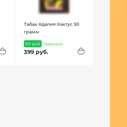
Табак Адалия Кактус 50
Чаша Облак
грамм
Скитлз для
391 руб.
премиум
1 200 руб.
п
399 руб.
1 290 ру