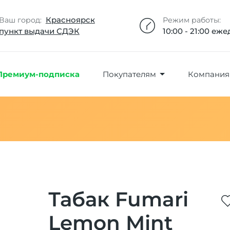
Добавлено максимальное кол-во товара
Товар добавлен в избранное
Товар удален из избранного
Товар добавлен в корзину
Промокод скопирован
Красноярск
Ваш город:
Режим работы:
пункт выдачи СДЭК
10:00 - 21:00 еж
Премиум-подписка
Покупателям
Компания
Табак Fumari
Lemon Mint