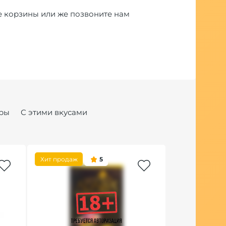
е корзины или же позвоните нам
ры
С этими вкусами
Хит продаж
5
Новинка