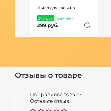
Шило для кальяна
te Цитрус
278 руб.
премиум
мм
299 руб.
иум
Отзывы о товаре
Понравился товар?
Оставьте отзыв