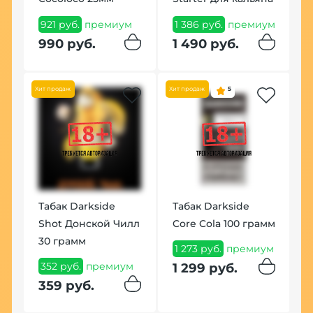
B
921 руб.
премиум
1 386 руб.
премиум
ум
1
990 руб.
1 490 руб.
1
Хит продаж
Хит продаж
5
Табак Darkside
Табак Darkside
Shot Донской Чилл
Core Cola 100 грамм
У
30 грамм
К
1 273 руб.
премиум
(
352 руб.
премиум
1 299 руб.
1
359 руб.
п