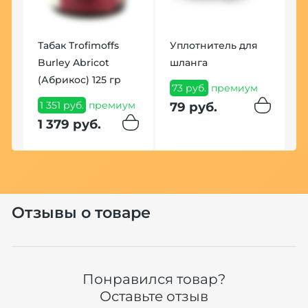
Табак Trofimoffs
Уплотнитель для
Burley Abricot
шланга
(Абрикос) 125 гр
73 руб.
премиум
К
1 351 руб.
премиум
79 руб.
y
З
1 379 руб.
1
м
1
Отзывы о товаре
Понравился товар?
Оставьте отзыв