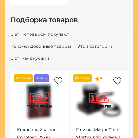
Подборка товаров
С этим товаром покупают
Рекомендованные товары
Этой категории
С этими вкусами
Хит продаж
Новинка
Хит продаж
5
l
Кокосовый уголь
Плитка Magix Coco
Ч
0
Cocoloco 25мм
Starter для кальяна
H