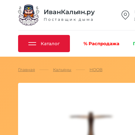
ИванКальян.ру
Поставщик дыма
Каталог
% Распродажа
Главная
Кальяны
HOOB