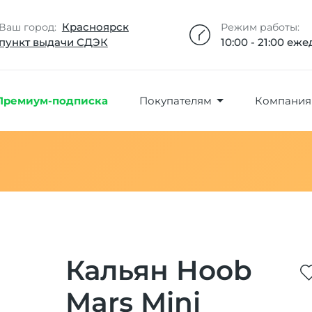
Добавлено максимальное кол-во товара
Товар добавлен в избранное
Товар удален из избранного
Товар добавлен в корзину
Промокод скопирован
Красноярск
Ваш город:
Режим работы:
пункт выдачи СДЭК
10:00 - 21:00 еж
Премиум-подписка
Покупателям
Компания
Кальян Hoob
Mars Mini