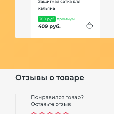
Hookah
Защитная сетка для
ze)
кальяна
миум
380 руб.
премиум
409 руб.
Отзывы о товаре
Понравился товар?
Оставьте отзыв
or II